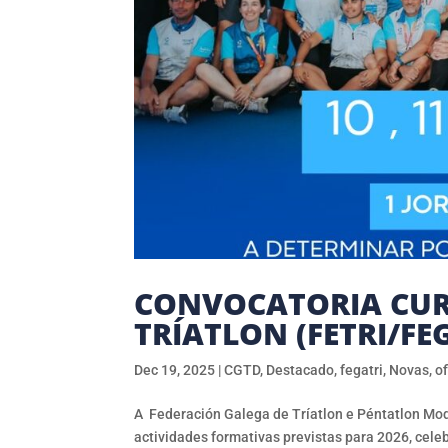
CONVOCATORIA CURS
TRÍATLON (FETRI/FE
Dec 19, 2025
|
CGTD
,
Destacado
,
fegatri
,
Novas
,
of
A Federación Galega de Tríatlon e Péntatlon Mod
actividades formativas previstas para 2026, celeb