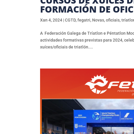
CURSOS DE XUICES 
FORMACIÓN DE OFICI
Xan 4, 2024
|
CGTD
,
fegatri
,
Novas
,
oficiais
,
tríatlo
A Federación Galega de Tríatlon e Péntatlon Mod
actividades formativas previstas para 2024, cele
xuíces/oficiais de triatlón....