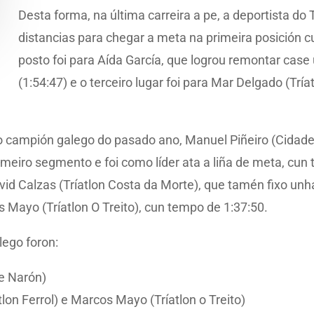
Desta forma, na última carreira a pe, a deportista do T
distancias para chegar a meta na primeira posición c
posto foi para Aída García, que logrou remontar cas
(1:54:47) e o terceiro lugar foi para Mar Delgado (Tría
o campión galego do pasado ano, Manuel Piñeiro (Cidade d
imeiro segmento e foi como líder ata a liña de meta, cun
avid Calzas (Tríatlon Costa da Morte), que tamén fixo unh
 Mayo (Tríatlon O Treito), cun tempo de 1:37:50.
lego foron:
de Narón)
tlon Ferrol) e Marcos Mayo (Tríatlon o Treito)