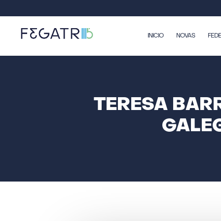
INICIO
NOVAS
FED
TERESA BARR
GALEG