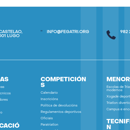
CASTELAO,
INFO@FEGATRI.ORG
982 
7001 LUGO
IAS
COMPETICIÓN
MENOR
S
vas
Escolas de Tría
modernos
Calendario
écnicos
Xogade deport
Inscricións
dores
Tríatlon diverti
Política de devolucións
Campus e enc
Regulamentos deportivos
vo
Oficiais
TECNIF
ICACIÓ
Paratríatlon
N