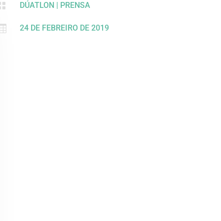

DÚATLON
|
PRENSA

24 DE FEBREIRO DE 2019