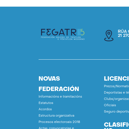
RÚA 
21 2
NOVAS
LICENC
Prezos/Normati
FEDERACIÓN
Deportistas e t
Informacións e tramitacións
Clubs/organiza
Estatutos
Oficiais
Acordos
Seguro deporti
Estructura organizativa
Procesos electoroais 2018
CLASIF
Actas, convocatorias e