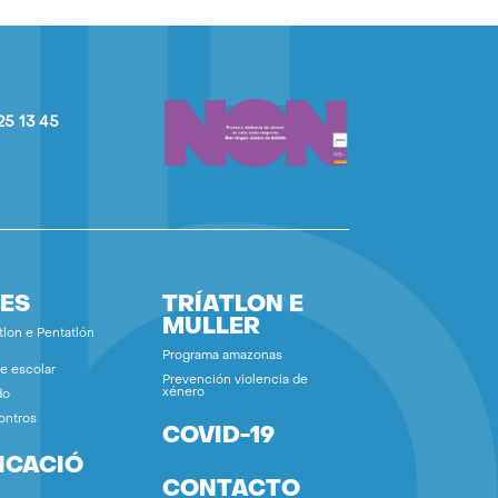
25 13 45
ES
TRÍATLON E
MULLER
tlon e Pentatlón
Programa amazonas
e escolar
Prevención violencia de
xénero
do
ontros
COVID-19
ICACIÓ
CONTACTO