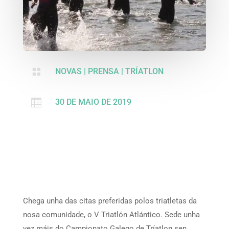

NOVAS
|
PRENSA
|
TRÍATLON

30 DE MAIO DE 2019
Chega unha das citas preferidas polos triatletas da
nosa comunidade, o V Triatlón Atlántico. Sede unha
vez máis do Campionato Galego de Tríatlon sen