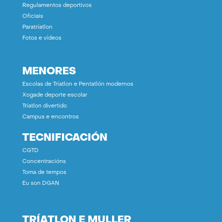
Regulamentos deportivos
Oficiais
Paratríatlon
Fotos e vídeos
MENORES
Escolas de Tríatlon e Pentatlón modernos
Xogade deporte escolar
Tríatlon divertido
Campus e encontros
TECNIFICACIÓN
CGTD
Concentracións
Toma de tempos
Eu son DGAN
TRÍATLON E MULLER