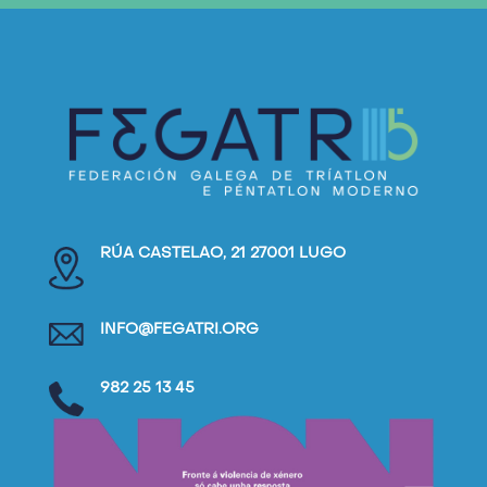
RÚA CASTELAO, 21 27001 LUGO
INFO@FEGATRI.ORG
982 25 13 45