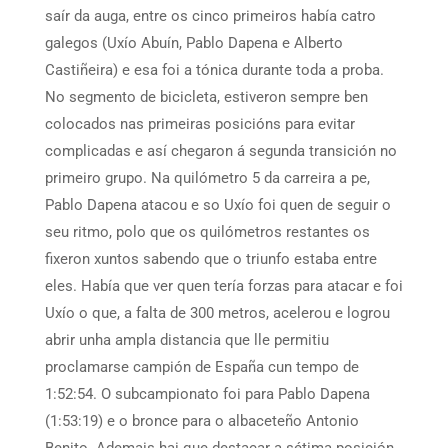
saír da auga, entre os cinco primeiros había catro
galegos (Uxío Abuín, Pablo Dapena e Alberto
Castiñeira) e esa foi a tónica durante toda a proba.
No segmento de bicicleta, estiveron sempre ben
colocados nas primeiras posicións para evitar
complicadas e así chegaron á segunda transición no
primeiro grupo. Na quilómetro 5 da carreira a pe,
Pablo Dapena atacou e so Uxío foi quen de seguir o
seu ritmo, polo que os quilómetros restantes os
fixeron xuntos sabendo que o triunfo estaba entre
eles. Había que ver quen tería forzas para atacar e foi
Uxío o que, a falta de 300 metros, acelerou e logrou
abrir unha ampla distancia que lle permitiu
proclamarse campión de España cun tempo de
1:52:54. O subcampionato foi para Pablo Dapena
(1:53:19) e o bronce para o albaceteño Antonio
Benito. Ademais hai que destacar a sétima posición