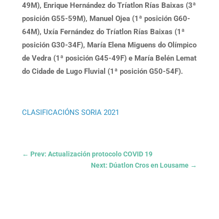
49M), Enrique Hernández do Tríatlon Rías Baixas (3ª
posición G55-59M), Manuel Ojea (1ª posición G60-
64M), Uxía Fernández do Tríatlon Rías Baixas (1ª
posición G30-34F), María Elena Miguens do Olímpico
de Vedra (1ª posición G45-49F) e María Belén Lemat
do Cidade de Lugo Fluvial (1ª posición G50-54F).
CLASIFICACIÓNS SORIA 2021
←
Prev: Actualización protocolo COVID 19
Next: Dúatlon Cros en Lousame
→