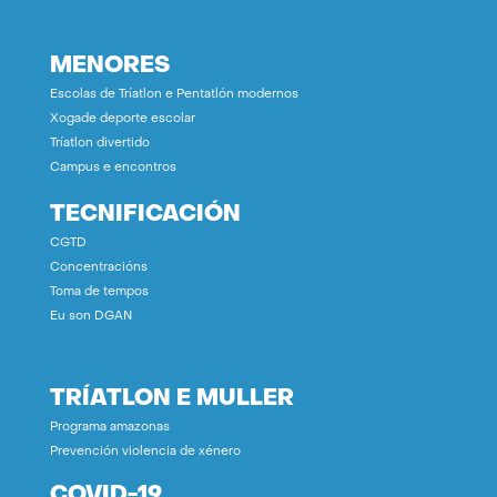
MENORES
Escolas de Tríatlon e Pentatlón modernos
Xogade deporte escolar
Tríatlon divertido
Campus e encontros
TECNIFICACIÓN
CGTD
Concentracións
Toma de tempos
Eu son DGAN
TRÍATLON E MULLER
Programa amazonas
Prevención violencia de xénero
COVID-19