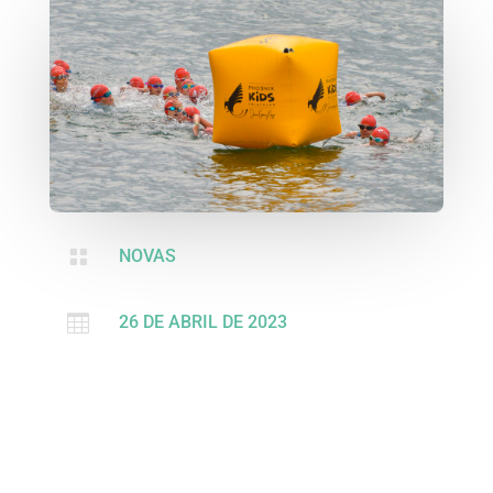

NOVAS

26 DE ABRIL DE 2023