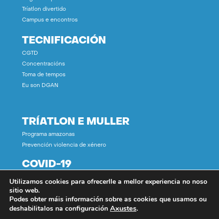
Tríatlon divertido
Campus e encontros
TECNIFICACIÓN
CGTD
Concentracións
Toma de tempos
Eu son DGAN
TRÍATLON E MULLER
Programa amazonas
Prevención violencia de xénero
COVID-19
Utilizamos cookies para ofrecerlle a mellor experiencia no noso
CONTACTO
sitio web.
Podes obter máis información sobre as cookies que usamos ou
Axustes
.
deshabilitalos na configuración