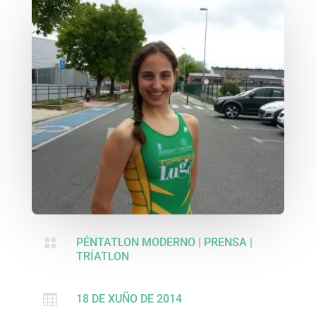

PÉNTATLON MODERNO
|
PRENSA
|
TRÍATLON

18 DE XUÑO DE 2014