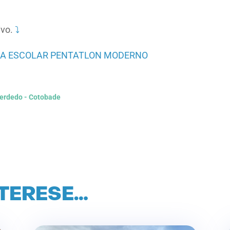
ivo.
⤵️
ÑA ESCOLAR PENTATLON MODERNO
Cerdedo - Cotobade
NTERESE…