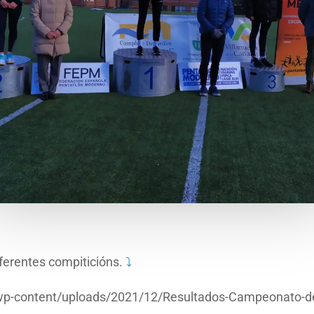
iferentes compiticións.
⤵️
g/wp-content/uploads/2021/12/Resultados-Campeonato-de-