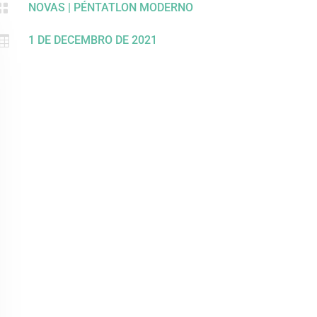

NOVAS
|
PÉNTATLON MODERNO

1 DE DECEMBRO DE 2021