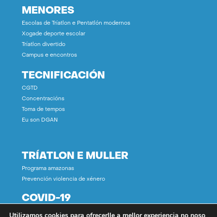
MENORES
Escolas de Tríatlon e Pentatlón modernos
Xogade deporte escolar
Tríatlon divertido
Campus e encontros
TECNIFICACIÓN
CGTD
Concentracións
Toma de tempos
Eu son DGAN
TRÍATLON E MULLER
Programa amazonas
Prevención violencia de xénero
COVID-19
Utilizamos cookies para ofrecerlle a mellor experiencia no noso