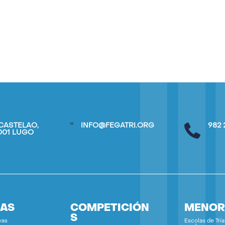
CASTELAO,
INFO@FEGATRI.ORG
982 
7001 LUGO
IAS
COMPETICIÓN
MENOR
S
vas
Escolas de Tría