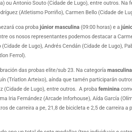
a) ou Antonio Souto (Cidade de Lugo), entre outros. Na f
Rodríguez (Atletismo Porriño), Carmen Bello (Cidade de Lug
mezará coa proba
júnior masculina
(09:00 horas) e a
júni
. Entre os nosos representantes podemos destacar a Carme
ño (Cidade de Lugo), Andrés Cendán (Cidade de Lugo), Pabl
lon Ferrol).
bración das probas elite/sub 23. Na categoría
masculin
Abuín (Tríatlon Arteixo), aínda que tamén participarán ou
ez (Cidade de Lugo), entre outros. A proba
feminina
come
oma Iria Fernández (Arcade Inforhouse), Aída García (Olí
ros de carreira a pe, 21,8 de bicicleta e 2,5 de carreira
do ano un total de sete medallas (tres individuais e cat