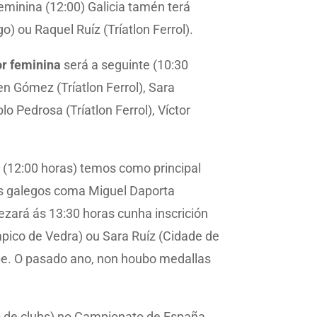
eminina (12:00) Galicia tamén terá
o) ou Raquel Ruíz (Tríatlon Ferrol).
or feminina
será a seguinte (10:30
n Gómez (Tríatlon Ferrol), Sara
o Pedrosa (Tríatlon Ferrol), Víctor
a
(12:00 horas) temos como principal
tros galegos coma Miguel Daporta
zará ás 13:30 horas cunha inscrición
mpico de Vedra) ou Sara Ruíz (Cidade de
 a pe. O pasado ano, non houbo medallas
ro de clubs) no Campionato de España