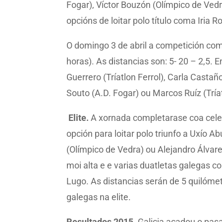
Fogar), Víctor Bouzón (Olímpico de Vedr
opcións de loitar polo título coma Iria 
O domingo 3 de abril a competición co
horas). As distancias son: 5- 20 – 2,5
Guerrero (Tríatlon Ferrol), Carla Casta
Souto (A.D. Fogar) ou Marcos Ruíz (Tríat
Elite.
A xornada completarase coa cele
opción para loitar polo triunfo a Uxío 
(Olímpico de Vedra) ou Alejandro Álvar
moi alta e e varias duatletas galegas c
Lugo. As distancias serán de 5 quilómet
galegas na elite.
Resultados 2015.
Galicia acadou o pasa