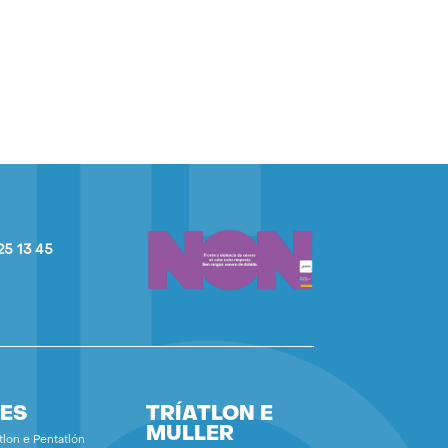
25 13 45
ES
TRÍATLON E
MULLER
tlon e Pentatlón