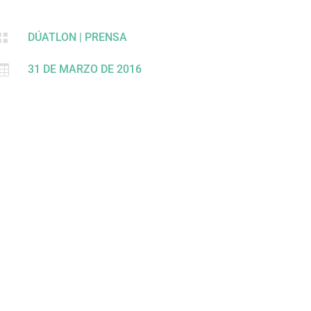

DÚATLON
|
PRENSA

31 DE MARZO DE 2016