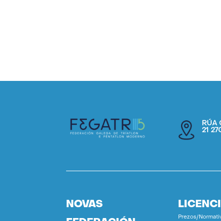
RÚA 
21 2
NOVAS
LICENC
Prezos/Normati