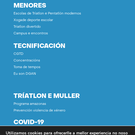
MENORES
Escolas de Tríatlon e Pentatlón modernos
Xogade deporte escolar
Tríatlon divertido
Campus e encontros
TECNIFICACIÓN
CGTD
Concentracións
Toma de tempos
Eu son DGAN
TRÍATLON E MULLER
Programa amazonas
Prevención violencia de xénero
COVID-19
Utilizamos cookies para ofrecerlle a mellor experiencia no noso