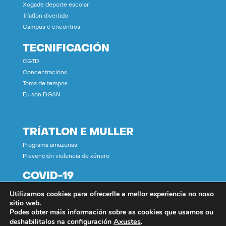
Xogade deporte escolar
Tríatlon divertido
Campus e encontros
TECNIFICACIÓN
CGTD
Concentracións
Toma de tempos
Eu son DGAN
TRÍATLON E MULLER
Programa amazonas
Prevención violencia de xénero
COVID-19
Utilizamos cookies para ofrecerlle a mellor experiencia no noso
CONTACTO
sitio web.
Podes obter máis información sobre as cookies que usamos ou
Axustes
.
deshabilitalos na configuración