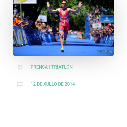

PRENSA
|
TRÍATLON

12 DE XULLO DE 2014