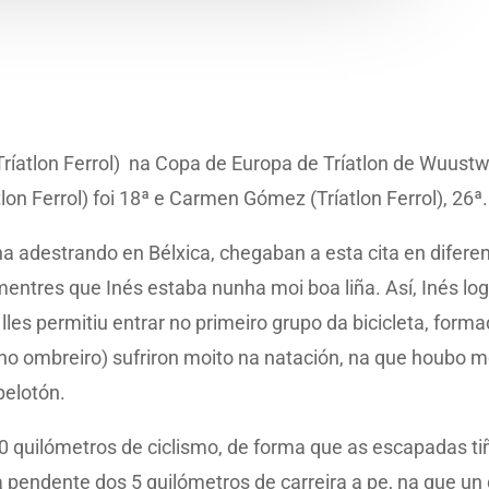
Tríatlon Ferrol) na Copa de Europa de Tríatlon de Wuustw
lon Ferrol) foi 18ª e Carmen Gómez (Tríatlon Ferrol), 26ª.
a adestrando en Bélxica, chegaban a esta cita en difere
entres que Inés estaba nunha moi boa liña. Así, Inés lo
les permitiu entrar no primeiro grupo da bicicleta, formado
o ombreiro) sufriron moito na natación, na que houbo m
pelotón.
20 quilómetros de ciclismo, de forma que as escapadas ti
ba pendente dos 5 quilómetros de carreira a pe, na que un