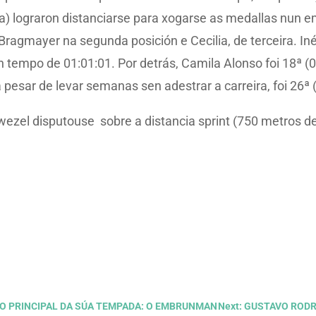
) lograron distanciarse para xogarse as medallas nun em
n Bragmayer na segunda posición e Cecilia, de terceira. In
n tempo de 01:01:01. Por detrás, Camila Alonso foi 18ª 
 pesar de levar semanas sen adestrar a carreira, foi 26ª 
ezel disputouse sobre a distancia sprint (750 metros de 
TO PRINCIPAL DA SÚA TEMPADA: O EMBRUNMAN
Next: GUSTAVO ROD