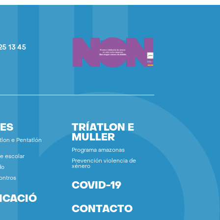
25 13 45
ES
TRÍATLON E
MULLER
tlon e Pentatlón
Programa amazonas
e escolar
Prevención violencia de
xénero
do
ontros
COVID-19
ICACIÓ
CONTACTO