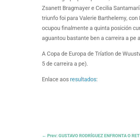
Zsanett Bragmayer e Cecilia Santamaría
triunfo foi para Valerie Barthelemy, co
ocupou finalmente a quinta posición cu
aguantou bastante ben a carreira a pe a
A Copa de Europa de Tríatlon de Wuustw
5 de carreira a pe).
Enlace aos
resultados
:
←
Prev: GUSTAVO RODRÍGUEZ ENFRONTA O RE