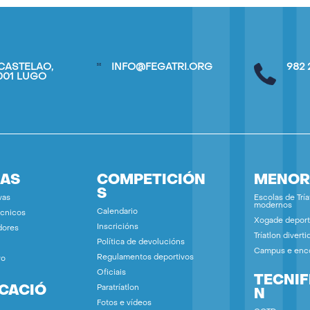
CASTELAO,
INFO@FEGATRI.ORG
982 
7001 LUGO
IAS
COMPETICIÓN
MENOR
S
vas
Escolas de Tría
modernos
Calendario
écnicos
Xogade deport
Inscricións
dores
Tríatlon diverti
Política de devolucións
Campus e enc
Regulamentos deportivos
vo
Oficiais
TECNIF
ICACIÓ
Paratríatlon
N
Fotos e vídeos