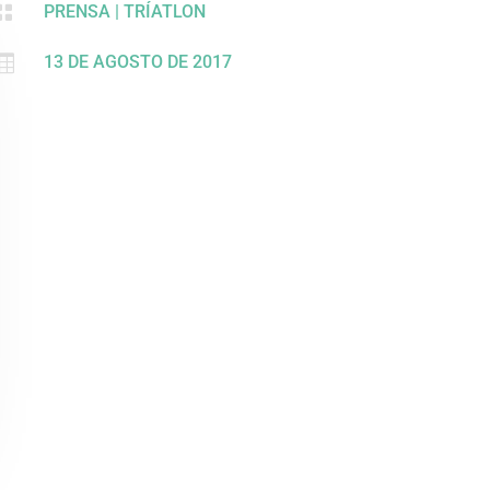

PRENSA
|
TRÍATLON

13 DE AGOSTO DE 2017