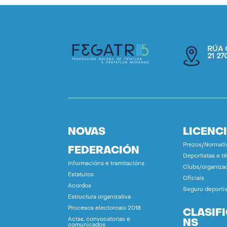
RÚA 
21 2
NOVAS
LICENC
Prezos/Normati
FEDERACIÓN
Deportistas e t
Informacións e tramitacións
Clubs/organiza
Estatutos
Oficiais
Acordos
Seguro deporti
Estructura organizativa
Procesos electoroais 2018
CLASIF
Actas, convocatorias e
NS
comunicados