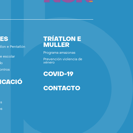
ES
TRÍATLON E
MULLER
tlon e Pentatlón
Programa amazonas
e escolar
Prevención violencia de
xénero
do
ontros
COVID-19
ICACIÓ
CONTACTO
ns
os