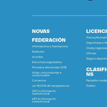
NOVAS
LICENC
Prezos/Normati
FEDERACIÓN
Deportistas e t
Informacións e tramitacións
Clubs/organiza
Estatutos
Oficiais
Acordos
Seguro deporti
Estructura organizativa
Procesos electoroais 2018
CLASIF
Actas, convocatorias e
NS
comunicados
Convenios
Pentatlón mode
Lei 19/2013 de transparencia:
Tríatlón
ART 6 información
instituticional
ART 8 información
instituticional