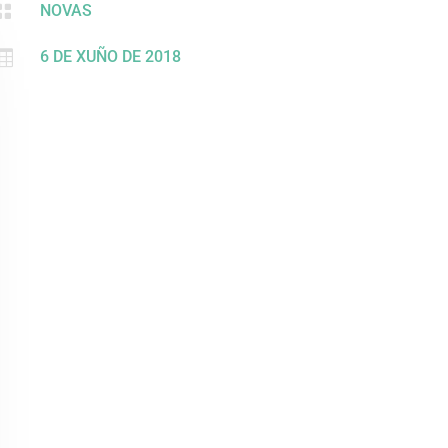

NOVAS

6 DE XUÑO DE 2018