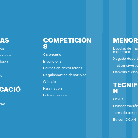
IAS
COMPETICIÓN
MENOR
S
vas
Escolas de Tría
modernos
Calendario
écnicos
Xogade deport
Inscricións
dores
Tríatlon diverti
Política de devolucións
Campus e enc
Regulamentos deportivos
vo
Oficiais
TECNIF
ICACIÓ
Paratríatlon
N
Fotos e vídeos
CGTD
rno
Concentració
Toma de temp
Eu son DGAN