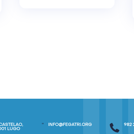
CASTELAO,
INFO@FEGATRI.ORG
982 
7001 LUGO