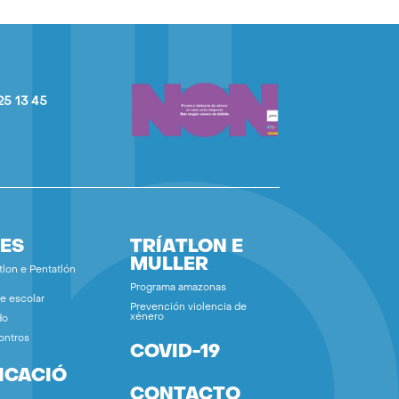
25 13 45
ES
TRÍATLON E
MULLER
tlon e Pentatlón
Programa amazonas
e escolar
Prevención violencia de
xénero
do
ontros
COVID-19
ICACIÓ
CONTACTO