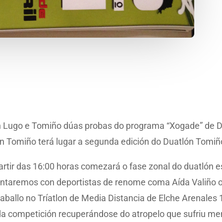
n Lugo e Tomiño dúas probas do programa “Xogade” de Du
n Tomiño terá lugar a segunda edición do Duatlón Tomiño
rtir das 16:00 horas comezará o fase zonal do duatlón es
 contaremos con deportistas de renome coma Aída Valiño
aballo no Tríatlon de Media Distancia de Elche Arenales
da competición recuperándose do atropelo que sufriu me