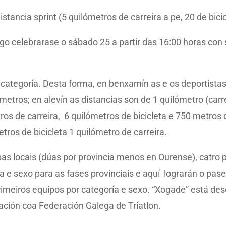
tancia sprint (5 quilómetros de carreira a pe, 20 de bicicl
Lugo celebrarase o sábado 25 a partir das 16:00 horas co
 categoría. Desta forma, en benxamín as e os deportistas
metros; en alevín as distancias son de 1 quilómetro (carr
etros de carreira, 6 quilómetros de bicicleta e 750 metros 
etros de bicicleta 1 quilómetro de carreira.
s locais (dúas por provincia menos en Ourense), catro pr
ía e sexo para as fases provinciais e aquí lograrán o pas
imeiros equipos por categoría e sexo. “Xogade” está dese
ación coa Federación Galega de Tríatlon.