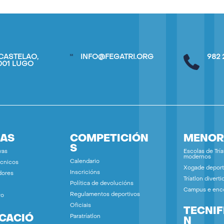
CASTELAO,
INFO@FEGATRI.ORG
982 
7001 LUGO
IAS
COMPETICIÓN
MENOR
S
vas
Escolas de Tría
modernos
Calendario
écnicos
Xogade deport
Inscricións
dores
Tríatlon diverti
Política de devolucións
Campus e enc
Regulamentos deportivos
vo
Oficiais
TECNIF
ICACIÓ
Paratríatlon
N