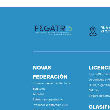
RÚA 
21 2
NOVAS
LICENC
Prezos/Normati
FEDERACIÓN
Deportistas e t
Informacións e tramitacións
Clubs/organiza
Estatutos
Oficiais
Acordos
Seguro deporti
Estructura organizativa
Procesos electoroais 2018
CLASIF