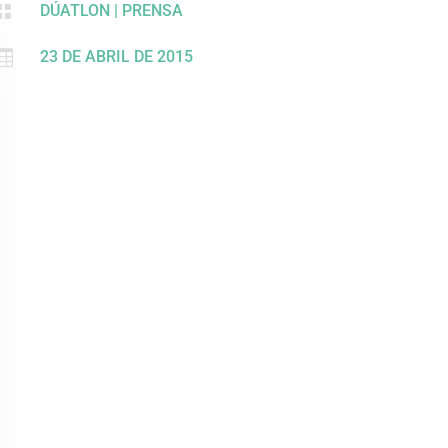

DÚATLON
|
PRENSA

23 DE ABRIL DE 2015