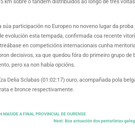
75 km sobre o tándem distribuídos ao longo de tres voltas
a súa participación no Europeo no noveno lugar da proba 
le evolución esta tempada, confirmada coa recente vito
streábase en competicións internacionais cunha meritor
ron decisivos, xa que quedou fóra do primeiro grupo de b
nto, pero xa non había opcións.
uíza Delia Sclabas (01:02:17) ouro, acompañada pola belg
prata e bronce respectivamente.
EN MASIDE A FINAL PROVINCIAL DE OURENSE
Next: Boa actuación dos pentatletas galeg