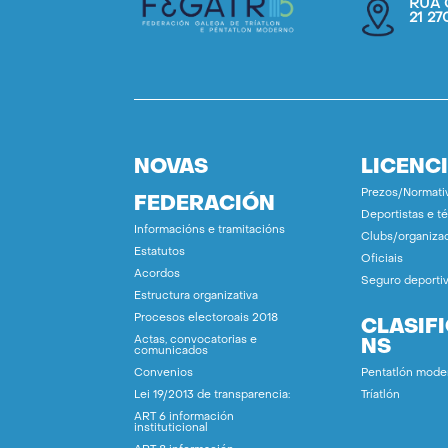
RÚA 
21 2
NOVAS
LICENC
Prezos/Normati
FEDERACIÓN
Deportistas e t
Informacións e tramitacións
Clubs/organiza
Estatutos
Oficiais
Acordos
Seguro deporti
Estructura organizativa
Procesos electoroais 2018
CLASIF
Actas, convocatorias e
NS
comunicados
Convenios
Pentatlón mode
Lei 19/2013 de transparencia:
Tríatlón
ART 6 información
instituticional