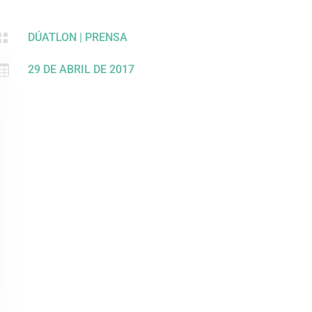

DÚATLON
|
PRENSA

29 DE ABRIL DE 2017