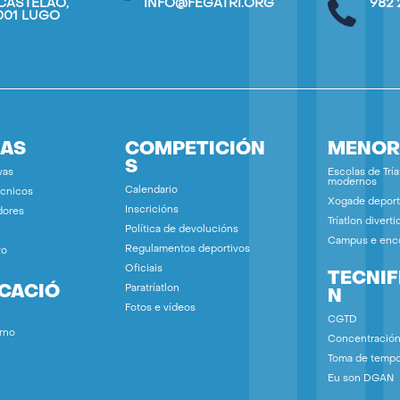
CASTELAO,
INFO@FEGATRI.ORG
982 
7001 LUGO
IAS
COMPETICIÓN
MENOR
S
vas
Escolas de Tría
modernos
Calendario
écnicos
Xogade deport
Inscricións
dores
Tríatlon diverti
Política de devolucións
Campus e enc
Regulamentos deportivos
vo
Oficiais
TECNIF
ICACIÓ
Paratríatlon
N
Fotos e vídeos
CGTD
rno
Concentració
Toma de temp
Eu son DGAN