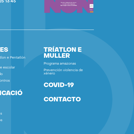
25 13 45
ES
TRÍATLON E
MULLER
tlon e Pentatlón
Programa amazonas
e escolar
Prevención violencia de
xénero
do
ontros
COVID-19
ICACIÓ
CONTACTO
ns
os