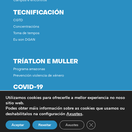
Campus e encontros
TECNIFICACIÓN
CGTD
Concentracións
Toma de tempos
Eu son DGAN
TRÍATLON E MULLER
Programa amazonas
Prevención violencia de xénero
COVID-19
Utilizamos cookies para ofrecerlle a mellor experiencia no noso
CONTACTO
sitio web.
Podes obter máis información sobre as cookies que usamos ou
Axustes
.
deshabilitalos na configuración
Close GDPR Cookie B
Aceptar
Rexeitar
Axustes