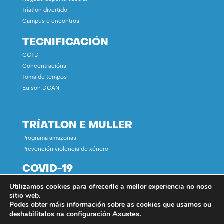
Tríatlon divertido
Campus e encontros
TECNIFICACIÓN
CGTD
Concentracións
Toma de tempos
Eu son DGAN
TRÍATLON E MULLER
Programa amazonas
Prevención violencia de xénero
COVID-19
Utilizamos cookies para ofrecerlle a mellor experiencia no noso
CONTACTO
sitio web.
Podes obter máis información sobre as cookies que usamos ou
Axustes
.
deshabilitalos na configuración