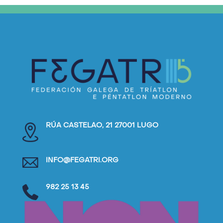
RÚA CASTELAO, 21 27001 LUGO
INFO@FEGATRI.ORG
982 25 13 45