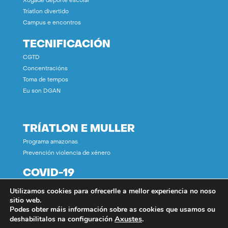
Xogade deporte escolar
Tríatlon divertido
Campus e encontros
TECNIFICACIÓN
CGTD
Concentracións
Toma de tempos
Eu son DGAN
TRÍATLON E MULLER
Programa amazonas
Prevención violencia de xénero
COVID-19
Utilizamos cookies para ofrecerlle a mellor experiencia no noso
CONTACTO
sitio web.
Podes obter máis información sobre as cookies que usamos ou
Axustes
.
deshabilitalos na configuración