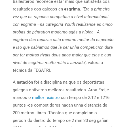
Ballesteros recoñece estar máis que satisfeita cos
resultados dos galegos en
esgrima
.
“Era a primeira
vez que os rapaces competían a nivel internacional
con esgrima –na categoría Youth realízanse as cinco
probas do péntatlon moderno agás a hípica-. A
esgrima das rapazas saíu mesmo mellor do esperado
e iso que sabíamos que ía ser unha competición dura
por ter moitas rivais dous anos maior que elas e cun
nivel de esgrima moito máis avanzado”,
valora a
técnica da FEGATRI.
A
natación
foi a disciplina na que os deportistas
galegos obtiveron mellores resultados. Aroa Freije
marcou o
mellor rexistro
cun tempo de 2:12 e 1216
puntos -os competidores nadan unha distancia de
200 metros libres. Tódolos que completan o
percorrido dentro do tempo de 2 min 30 seg gañan