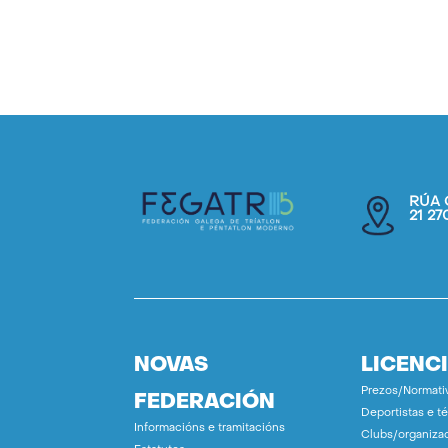
RÚA 
21 2
NOVAS
LICENC
Prezos/Normati
FEDERACIÓN
Deportistas e t
Informacións e tramitacións
Clubs/organiza