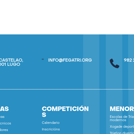
CASTELAO,
INFO@FEGATRI.ORG
982 
7001 LUGO
IAS
COMPETICIÓN
MENOR
S
vas
Escolas de Tría
modernos
Calendario
écnicos
Xogade deport
Inscricións
dores
Tríatlon diverti