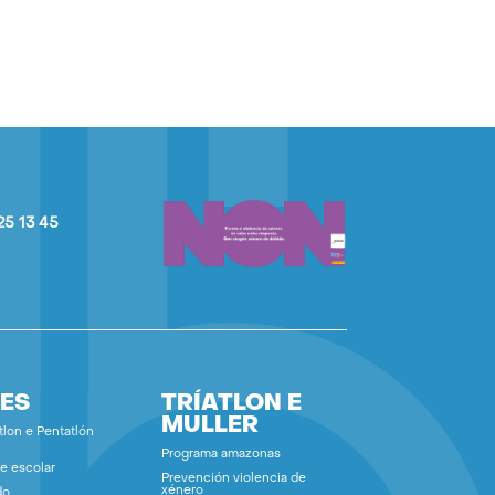
25 13 45
ES
TRÍATLON E
MULLER
tlon e Pentatlón
Programa amazonas
e escolar
Prevención violencia de
xénero
do