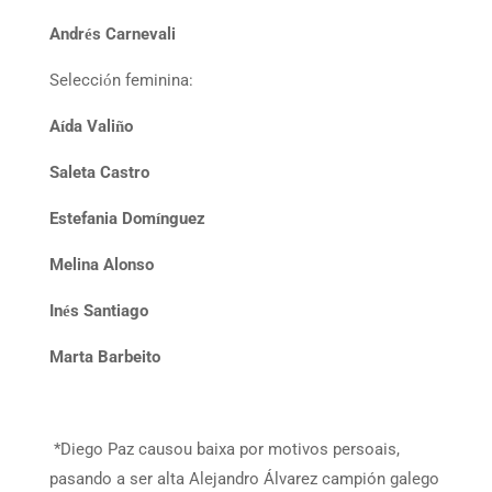
Andr
s Carnevali
é
Selecci
n feminina:
ó
A
da Vali
o
í
ñ
Saleta Castro
Estefania Dom
nguez
í
Melina Alonso
In
s Santiago
é
Marta Barbeito
*Diego Paz causou baixa por motivos persoais,
pasando a ser alta Alejandro Álvarez campión galego