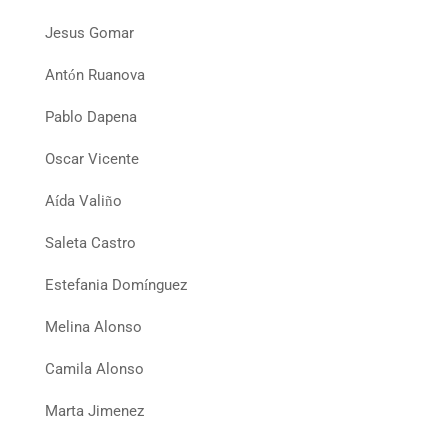
Jesus Gomar
Ant
n Ruanova
ó
Pablo Dapena
Oscar Vicente
A
da Vali
o
í
ñ
Saleta Castro
Estefania Dom
nguez
í
Melina Alonso
Camila Alonso
Marta Jimenez