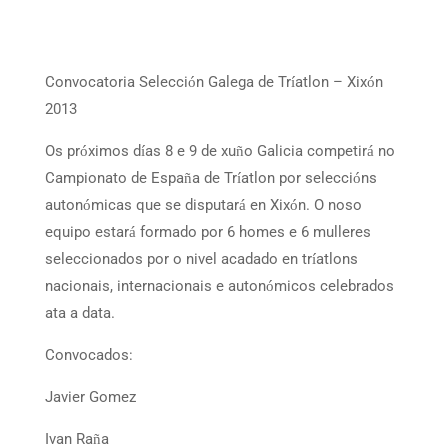
Convocatoria Selecci
n Galega de Tr
atlon – Xix
n
ó
í
ó
2013
Os pr
ximos d
as 8 e 9 de xu
o Galicia competir
no
ó
í
ñ
á
Campionato de Espa
a de Tr
atlon por selecci
ns
ñ
í
ó
auton
micas que se disputar
en Xix
n. O noso
ó
á
ó
equipo estar
formado por 6 homes e 6 mulleres
á
seleccionados por o nivel acadado en tr
atlons
í
nacionais, internacionais e auton
micos celebrados
ó
ata a data.
Convocados:
Javier Gomez
Ivan Ra
a
ñ