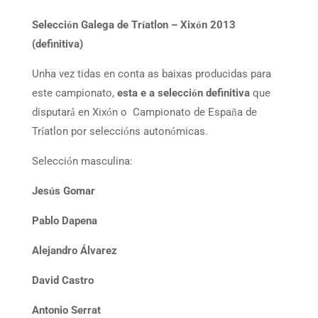
Selecci
n Galega de Tr
atlon – Xix
n 2013
ó
í
ó
(definitiva)
Unha vez tidas en conta as baixas producidas para
este campionato,
esta e a selecci
n definitiva
que
ó
disputar
en Xix
n o
Campionato de Espa
a de
á
ó
ñ
Tr
atlon por selecci
ns auton
micas.
í
ó
ó
Selecci
n masculina:
ó
Jes
s Gomar
ú
Pablo Dapena
Alejandro Álvarez
David Castro
Antonio Serrat