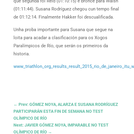
que segunda foi Reid (01:10:15) e bronce para Walsh
(01:11:44). Susana Rodríguez chegou cun tempo final
de 01:12:14. Finalmente Hakker foi descualificada.
Unha proba importante para Susana que segue na
loita para acadar a clasificación para os Xogos
Paralímpicos de Río, que serán os primeiros da
historia.
www_triathlon_org_results_result_2015_rio_de_janeiro_itu_
←
Prev: GÓMEZ NOYA, ALARZA E SUSANA RODRÍGUEZ
PARTICIPARÁN ESTA FIN DE SEMANA NO TEST
OLÍMPICO DE RÍO
Next: JAVIER GÓMEZ NOYA, IMPARABLE NO TEST
OLÍMPICO DE RÍO
→