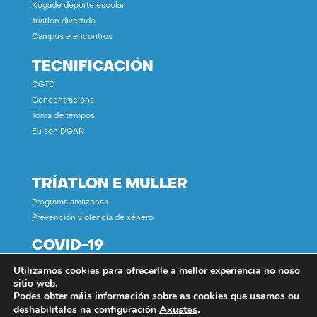
Xogade deporte escolar
Tríatlon divertido
Campus e encontros
TECNIFICACIÓN
CGTD
Concentracións
Toma de tempos
Eu son DGAN
TRÍATLON E MULLER
Programa amazonas
Prevención violencia de xénero
COVID-19
Utilizamos cookies para ofrecerlle a mellor experiencia no noso
CONTACTO
sitio web.
Podes obter máis información sobre as cookies que usamos ou
Axustes
.
deshabilitalos na configuración