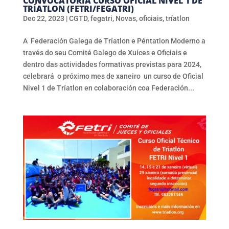
CONVOCATORIA CURSO OFICIAL NIVEL 1 DE
TRÍATLON (FETRI/FEGATRI)
Dec 22, 2023
|
CGTD
,
fegatri
,
Novas
,
oficiais
,
tríatlon
A Federación Galega de Tríatlon e Péntatlon Moderno a
través do seu Comité Galego de Xuíces e Oficiais e
dentro das actividades formativas previstas para 2024,
celebrará o próximo mes de xaneiro un curso de Oficial
Nivel 1 de Tríatlon en colaboración coa Federación...